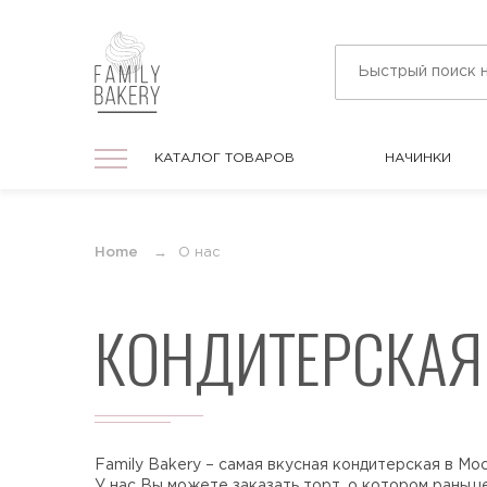
КАТАЛОГ ТОВАРОВ
НАЧИНКИ
КАТАЛОГ ТОВАРОВ
НАЧИНКИ
На праздник
Home
О нас
Торты на любой праздник
КОНДИТЕРСКАЯ 
На День Рождения
Торты в подарок для мужчин и женщин
На юбилей
Торты на круглую дату любого
Family Bakery – самая вкусная кондитерская в Мо
события
У нас Вы можете заказать торт, о котором раньше