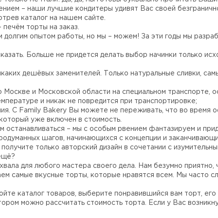
ением – наши лучшие кондитеры удивят Вас своей безграничн
отрев каталог на нашем сайте.
 печём торты на заказ.
м долгим опытом работы, но мы – можем! За эти годы мы разр
казать. Больше не придется делать выбор начинки только исх
каких дешёвых заменителей. Только натуральные сливки, сам
по Москве и Московской области на специальном транспорте, 
емпературе и никак не повредится при транспортировке;
Жалоба
я. С Family Bakery Вы можете не переживать, что во время о
 который уже включен в стоимость.
м останавливаться – мы с особым рвением фантазируем и при
продуманных шагов, начинающихся с концепции и заканчивающ
получите только авторский дизайн в сочетании с изумительны
ещё?
хвала для любого мастера своего дела. Нам безумно приятно, ч
лаем самые вкусные торты, которые нравятся всем. Мы часто с
ойте каталог товаров, выберите понравившийся вам торт, его в
отором можно рассчитать стоимость торта. Если у Вас возникн
Прикрепить файл или фото