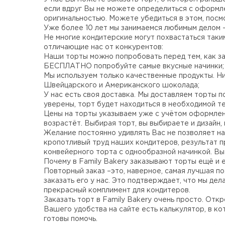
если вдруг Вы не можете определиться с оформл
оригинальностью. Можете убедиться в этом, посм
Свадебные торты
Уже более 10 лет мы занимаемся любимым делом –
Огромный выбор свадебных тортов
Не многие кондитерские могут похвастаться таки
отличающие нас от конкурентов:
Наши торты можно попробовать перед тем, как за
Детские торты
БЕСПЛАТНО попробуйте самые вкусные начинки;
Вкусные торты для мальчиков и
Мы используем только качественные продукты. Ни
девочек
Швейцарского и Американского шоколада;
У нас есть своя доставка. Мы доставляем торты 
уверены, торт будет находиться в необходимой т
Капкейки
Цены на торты указываем уже с учётом оформлени
Кексы с индивидуальным оформлением
возрастёт. Выбирая торт, вы выбираете и дизайн,
Желание постоянно удивлять Вас не позволяет на
кропотливый труд наших кондитеров, результат 
конвейерного торта с однообразной начинкой. Вы 
Корпоративные торты
Почему в Family Bakery заказывают торты ещё и 
Торты на корпоратив компании
Повторный заказ –это, наверное, самая лучшая по
заказать его у нас. Это подтверждает, что мы де
прекрасный комплимент для кондитеров.
Специальные торты
Заказать торт в Family Bakery очень просто. Откр
Низкокалорийные и безглютеновые
Вашего удобства на сайте есть калькулятор, в к
готовы помочь.