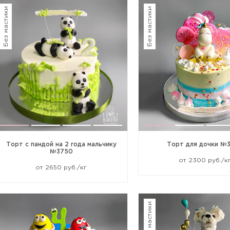
Без мастики
Без мастики
Прикрепить файл или фото
Отправить
Торт с пандой на 2 года мальчику
Торт для дочки №
№3750
от 2300 руб./к
от 2650 руб./кг
Без мастики