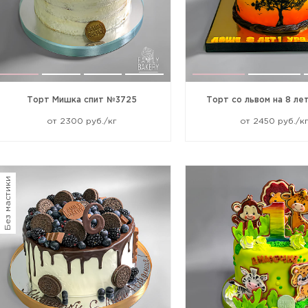
Торт Мишка спит №3725
Торт со львом на 8 л
от 2300 руб./кг
от 2450 руб./к
Без мастики