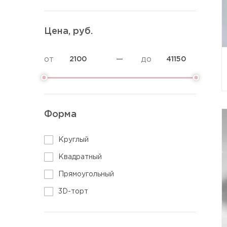
Торты Аниме
Торты диабетикам
Торт на определение пола
Торты без глютена
Цена, руб.
Вегетарианские торты
Низкокалорийные торты
от
—
до
ПП торты
Постные торты
Диетические торты
Фитнес торты
Форма
Круглый
Квадратный
Прямоугольный
3D-торт