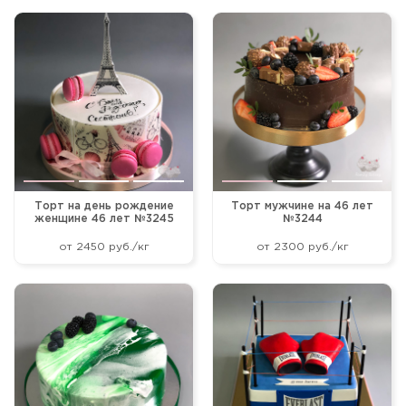
Торт на день рождение
Торт мужчине на 46 лет
женщине 46 лет №3245
№3244
от 2450 руб./кг
от 2300 руб./кг