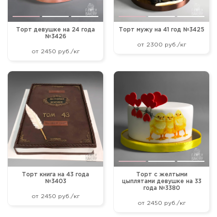
Торт девушке на 24 года
Торт мужу на 41 год №3425
№3426
от 2300 руб./кг
от 2450 руб./кг
Торт книга на 43 года
Торт с желтыми
№3403
цыплятами девушке на 33
года №3380
от 2450 руб./кг
от 2450 руб./кг