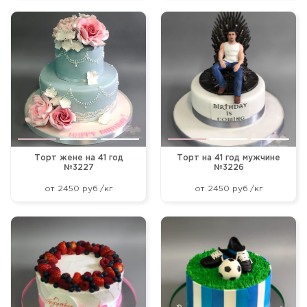
Торт жене на 41 год
Торт на 41 год мужчине
№3227
№3226
от 2450 руб./кг
от 2450 руб./кг