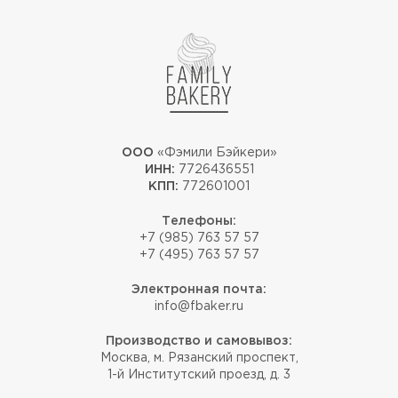
ООО
«Фэмили Бэйкери»
ИНН:
7726436551
КПП:
772601001
Телефоны:
+7 (985) 763 57 57
+7 (495) 763 57 57
Электронная почта:
info@fbaker.ru
Производство и самовывоз:
Москва, м. Рязанский проспект,
1-й Институтский проезд, д. 3