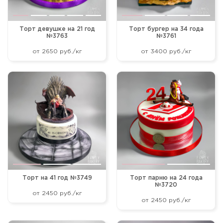
Торт девушке на 21 год
Торт бургер на 34 года
№3763
№3761
от 2650 руб./кг
от 3400 руб./кг
Торт на 41 год №3749
Торт парню на 24 года
№3720
от 2450 руб./кг
от 2450 руб./кг