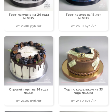
Торт мужчине на 24 года
Торт космос на 18 лет
№3635
№3633
от 2300 руб./кг
от 2650 руб./кг
Строгий торт на 34 года
Торт с кошельком на 33
№3613
года №3590
от 2300 руб./кг
от 2450 руб./кг