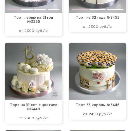
Торт парню на 21 год
Торт на 32 года №3452
№3555
от 2300 руб./кг
от 2300 руб./кг
Торт на 18 лет с цветами
Торт 33 коровы №3446
№3448
от 2450 руб./кг
от 2300 руб./кг