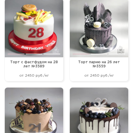
Торт с фастфудом на 28
Торт парню на 26 лет
лет №3589
№3559
от 2450 руб./кг
от 2450 руб./кг