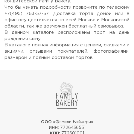
кондитерской Family Bakery.
Прикрепить файл или фото
Что бы узнать подробности позвоните по телефону
+7(495) 763-57-57. Доставка торта домой или в
офис осуществляется по всей Москве и Московской
области, так же возможен бесплатный самовывоз.
В данном каталоге расположены торт на день
рождения сыну.
Отправить
В каталоге полная информация с ценами, скидками и
акциями, отзывами покупателей, фотографиями,
размером и полным составом тортов.
ООО
«Фэмили Бэйкери»
ИНН:
7726436551
КПП:
772601001