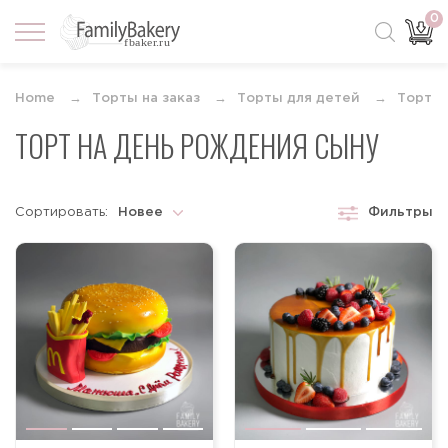
0
Home
Торты на заказ
Торты для детей
Торты 
ТОРТ НА ДЕНЬ РОЖДЕНИЯ СЫНУ
Сортировать:
Новее
Фильтры
Новее
Старше
По возрастанию цены
По убыванию цены
По популярности