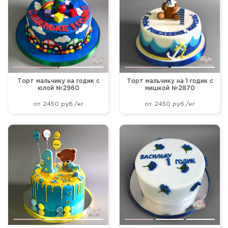
Торт мальчику на годик с
Торт мальчику на 1 годик с
юлой №2960
мишкой №2870
от 2450 руб./кг
от 2450 руб./кг