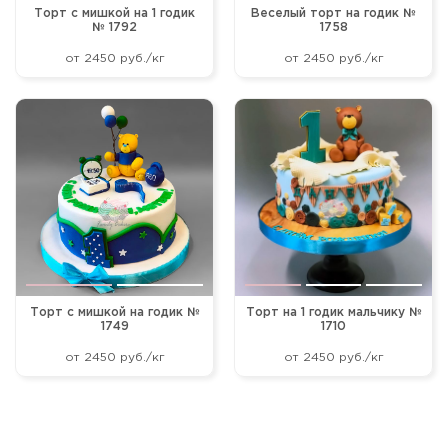
Торт с мишкой на 1 годик
Веселый торт на годик №
№ 1792
1758
от 2450 руб./кг
от 2450 руб./кг
Торт с мишкой на годик №
Торт на 1 годик мальчику №
1749
1710
от 2450 руб./кг
от 2450 руб./кг