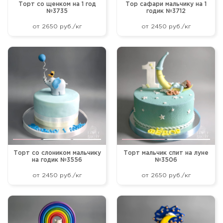
Торт со щенком на 1 год
Тор сафари мальчику на 1
№3735
годик №3712
от 2650 руб./кг
от 2450 руб./кг
Торт со слоником мальчику
Торт мальчик спит на луне
на годик №3556
№3506
от 2450 руб./кг
от 2650 руб./кг