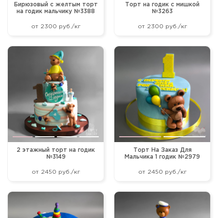
Бирюзовый с желтым торт
Торт на годик с мишкой
на годик мальчику №3388
№3263
от 2300 руб./кг
от 2300 руб./кг
2 этажный торт на годик
Торт На Заказ Для
№3149
Мальчика 1 годик №2979
от 2450 руб./кг
от 2450 руб./кг