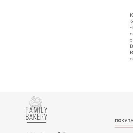
К
к
Ч
о
с
В
В
р
ПОКУП