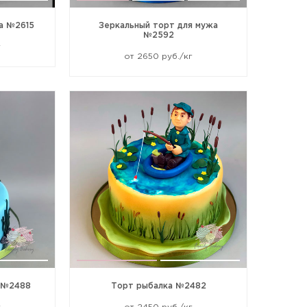
а №2615
Зеркальный торт для мужа
№2592
г
от 2650 руб./кг
 №2488
Торт рыбалка №2482