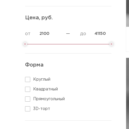
Торты Аниме
Торты диабетикам
Торт на определение пола
Торты без глютена
Цена, руб.
Вегетарианские торты
Низкокалорийные торты
от
—
до
ПП торты
Постные торты
Диетические торты
Фитнес торты
Форма
Круглый
Квадратный
Прямоугольный
3D-торт