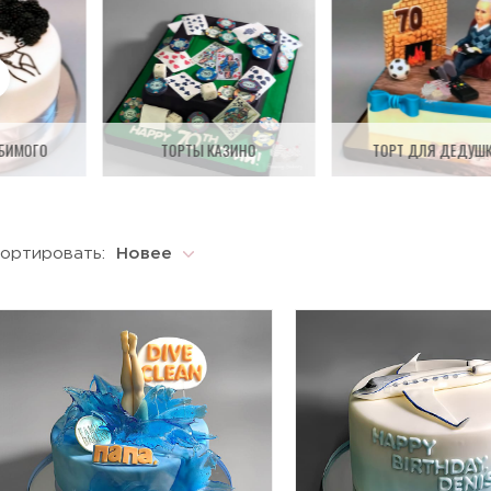
БИМОГО
ТОРТЫ КАЗИНО
ТОРТ ДЛЯ ДЕДУШ
ортировать:
Новее
Новее
Старше
По возрастанию цены
По убыванию цены
По популярности