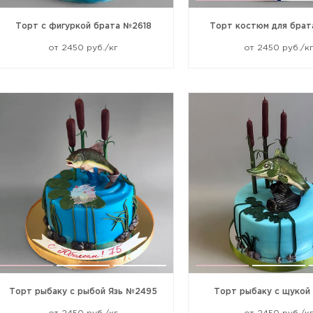
Торт с фигуркой брата №2618
Торт костюм для брат
от 2450 руб./кг
от 2450 руб./к
Торт рыбаку с рыбой Язь №2495
Торт рыбаку с щукой