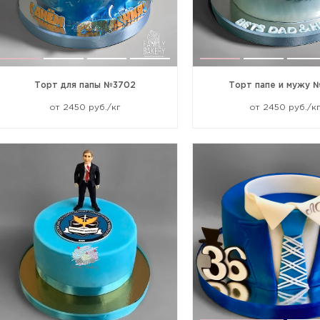
Торт для папы №3702
Торт папе и мужу 
от 2450 руб./кг
от 2450 руб./к