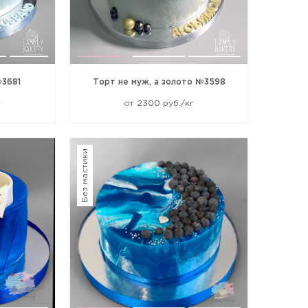
№3681
Торт не муж, а золото №3598
г
от 2300 руб./кг
Без мастики