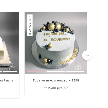
Без мастики
лей папе
Торт не муж, а золото №3598
Торт
от 2300 руб./кг
г