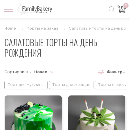
0
Home
Торты на заказ
Салатовые торты на день рож
САЛАТОВЫЕ ТОРТЫ НА ДЕНЬ
РОЖДЕНИЯ
Сортировать:
Новее
Фильтры
Новее
Торт для мужчины
Торты для женщин
Торты с эроти
Старше
По возрастанию цены
По убыванию цены
По популярности