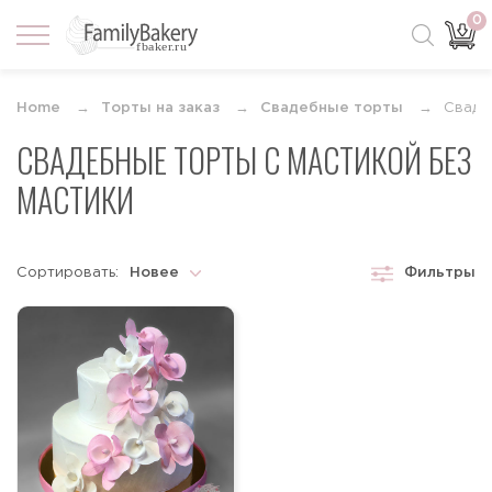
0
Home
Торты на заказ
Свадебные торты
Сваде
СВАДЕБНЫЕ ТОРТЫ С МАСТИКОЙ БЕЗ
МАСТИКИ
Сортировать:
Новее
Фильтры
Новее
Старше
По возрастанию цены
По убыванию цены
По популярности