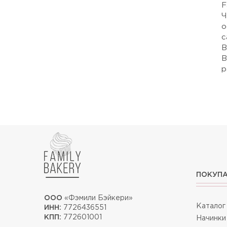
F
Ч
о
с
В
В
р
ПОКУП
ООО
«Фэмили Бэйкери»
Каталог
ИНН:
7726436551
КПП:
772601001
Начинки