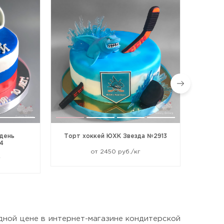
 день
Торт хоккей ЮХК Звезда №2913
То
4
от 2450 руб./кг
г
дной цене в интернет-магазине кондитерской