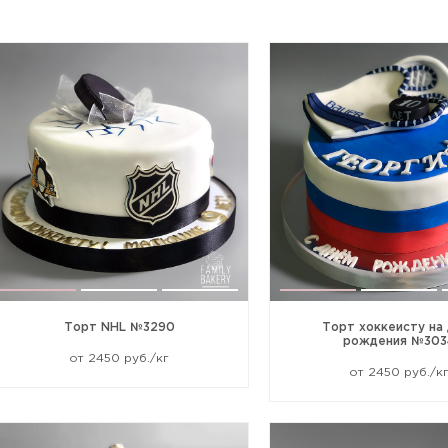
Новее
Старше
По возрастанию цены
По убыванию цены
По популярности
Торт NHL №3290
Торт хоккеисту на
рождения №303
от 2450 руб./кг
от 2450 руб./к