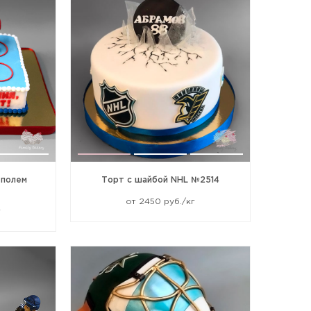
 полем
Торт с шайбой NHL №2514
от 2450 руб./кг
г