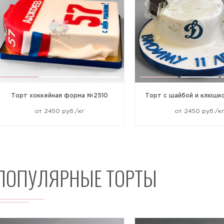
Жалоба
Торт хоккейная форма №2510
Торт с шайбой и клюшк
от 2450 руб./кг
от 2450 руб./к
Прикрепить файл или фото
ПОПУЛЯРНЫЕ ТОРТЫ
Отправить