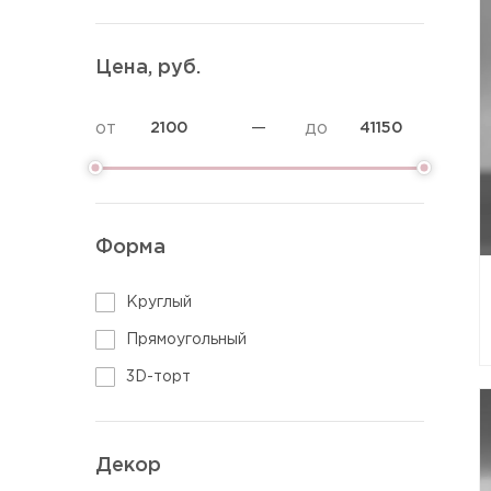
Торты Аниме
Торты диабетикам
Торт на определение пола
Торты без глютена
Цена, руб.
Вегетарианские торты
Низкокалорийные торты
от
—
до
ПП торты
Постные торты
Диетические торты
Фитнес торты
Форма
Круглый
Прямоугольный
3D-торт
Декор