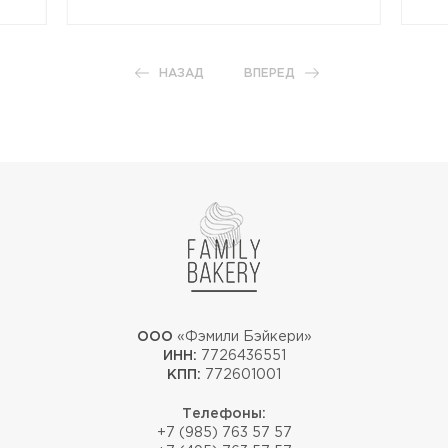
НАЗАД
ВПЕРЕД
ООО
«Фэмили Бэйкери»
ИНН:
7726436551
КПП:
772601001
Телефоны:
+7 (985) 763 57 57