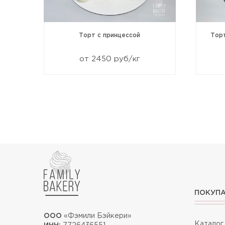
99
Торт с принцессой
Тор
от 2450 руб/кг
ПОКУП
ООО
«Фэмили Бэйкери»
Каталог