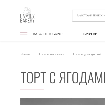
КАТАЛОГ ТОВАРОВ
НАЧИНКИ
КАТАЛОГ ТОВАРОВ
НАЧИНКИ
На праздник
Home
Торты на заказ
Торты для детей
Торты на любой праздник
ТОРТ С ЯГОДАМ
На День Рождения
Торты в подарок для мужчин и женщин
На юбилей
Торты на круглую дату любого
события