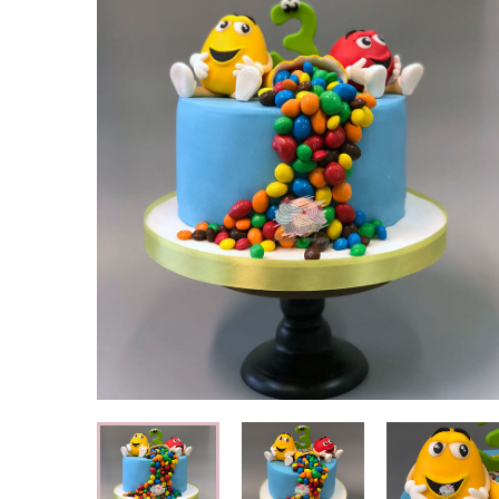
Свадебные торты
Огромный выбор свадебных тортов
Детские торты
Вкусные торты для мальчиков и
девочек
Капкейки
Кексы с индивидуальным оформлением
Корпоративные торты
Торты на корпоратив компании
Специальные торты
Низкокалорийные и безглютеновые