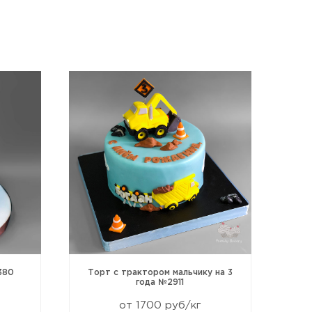
380
Торт с трактором мальчику на 3
То
года №2911
от 1700 руб/кг