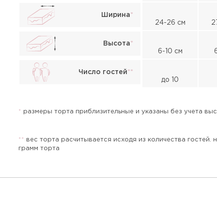
Ширина
*
24-26 см
2
Высота
*
6-10 см
Жалоба
Число гостей
*
*
до 10
*
размеры торта приблизительные и указаны без учета высо
*
*
вес торта расчитывается исходя из количества гостей. 
грамм торта
Прикрепить файл или фото