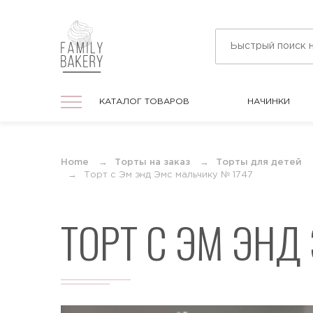
КАТАЛОГ ТОВАРОВ
НАЧИНКИ
КАТАЛОГ ТОВАРОВ
НАЧИНКИ
На праздник
Home
Торты на заказ
Торты для детей
Торты на любой праздник
Торт с Эм энд Эмс мальчику № 1747
ТОРТ С ЭМ ЭНД
На День Рождения
Торты в подарок для мужчин и женщин
На юбилей
Торты на круглую дату любого
события