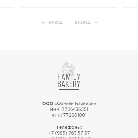
НАЗАД
ВПЕРЕД
ООО
«Фэмили Бэйкери»
ИНН:
7726436551
КПП:
772601001
Телефоны:
+7 (985) 763 57 57