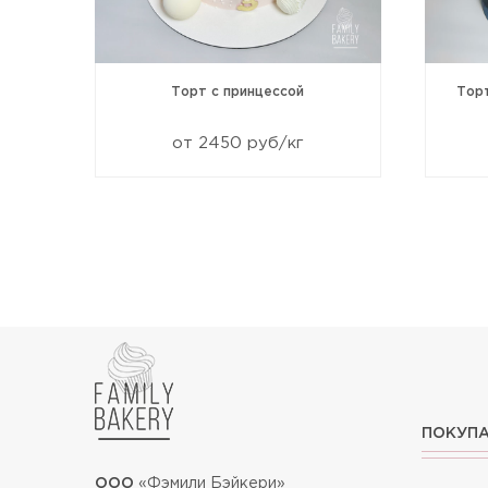
99
Торт с принцессой
Тор
от 2450 руб/кг
ПОКУП
ООО
«Фэмили Бэйкери»