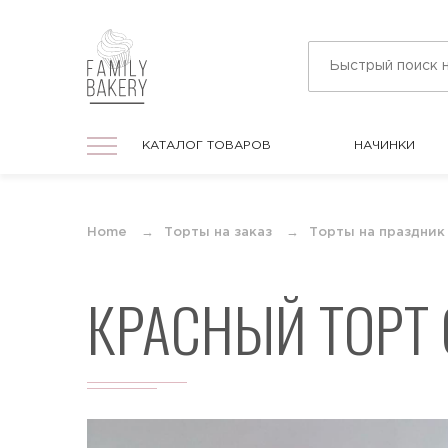
КАТАЛОГ ТОВАРОВ
НАЧИНКИ
КАТАЛОГ ТОВАРОВ
НАЧИНКИ
На праздник
Home
Торты на заказ
Торты на праздник
Торты на любой праздник
КРАСНЫЙ ТОРТ
На День Рождения
Торты в подарок для мужчин и женщин
На юбилей
Торты на круглую дату любого
события