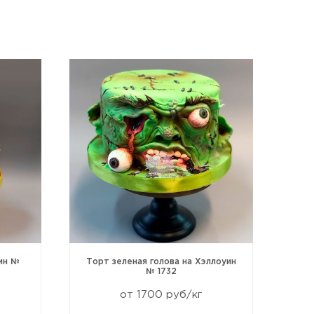
ин №
Торт зеленая голова на Хэллоуин
Т
№ 1732
от 1700 руб/кг