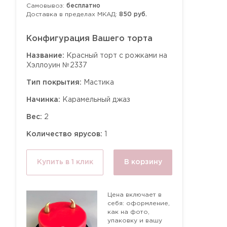
Самовывоз:
бесплатно
Доставка в пределах МКАД:
850 руб.
Конфигурация Вашего торта
Название:
Красный торт с рожками на
Хэллоуин №2337
Тип покрытия:
Мастика
Начинка:
Карамельный джаз
Вес:
2
Количество ярусов:
1
Купить в 1 клик
В корзину
Цена включает в
себя: оформление,
как на фото,
упаковку и вашу