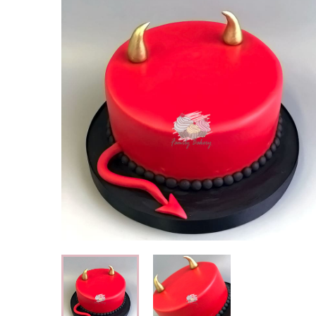
Свадебные торты
Огромный выбор свадебных тортов
Детские торты
Вкусные торты для мальчиков и
девочек
Капкейки
Кексы с индивидуальным оформлением
Корпоративные торты
Торты на корпоратив компании
Специальные торты
Низкокалорийные и безглютеновые