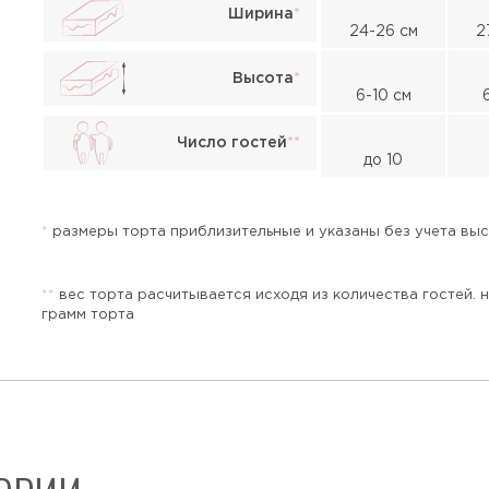
Ширина
*
24-26 см
2
Высота
*
6-10 см
Жалоба
Число гостей
*
*
до 10
*
размеры торта приблизительные и указаны без учета высо
*
*
вес торта расчитывается исходя из количества гостей. 
грамм торта
Прикрепить файл или фото