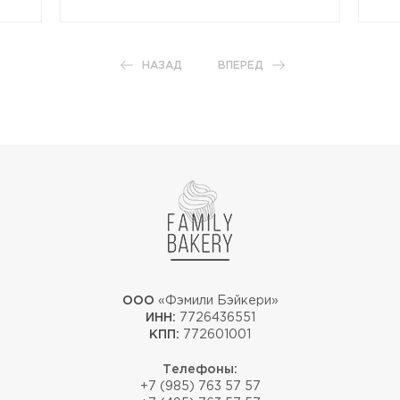
НАЗАД
ВПЕРЕД
ООО
«Фэмили Бэйкери»
ИНН:
7726436551
КПП:
772601001
Телефоны:
+7 (985) 763 57 57