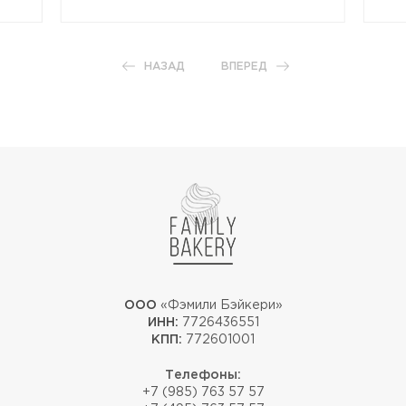
НАЗАД
ВПЕРЕД
ООО
«Фэмили Бэйкери»
ИНН:
7726436551
КПП:
772601001
Телефоны:
+7 (985) 763 57 57