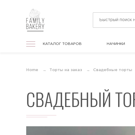
КАТАЛОГ ТОВАРОВ
НАЧИНКИ
КАТАЛОГ ТОВАРОВ
НАЧИНКИ
На праздник
Home
Торты на заказ
Свадебные торты
Торты на любой праздник
СВАДЕБНЫЙ ТО
На День Рождения
Торты в подарок для мужчин и женщин
На юбилей
Торты на круглую дату любого
события