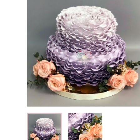
Свадебные торты
Огромный выбор свадебных тортов
Детские торты
Вкусные торты для мальчиков и
девочек
Капкейки
Кексы с индивидуальным оформлением
Корпоративные торты
Торты на корпоратив компании
Специальные торты
Низкокалорийные и безглютеновые