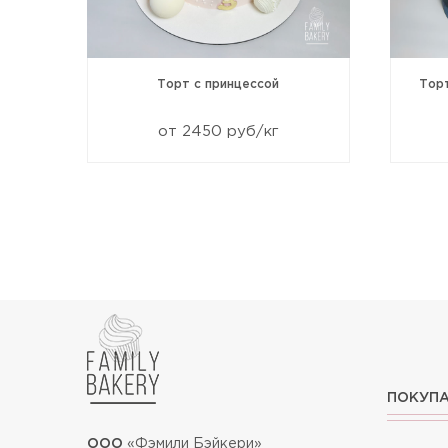
99
Торт с принцессой
Тор
от 2450 руб/кг
ПОКУП
ООО
«Фэмили Бэйкери»