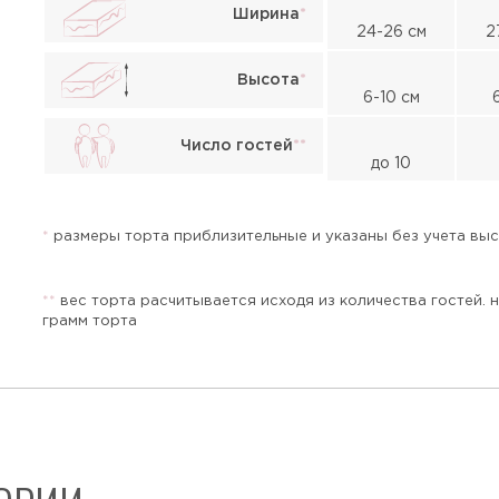
Ширина
*
24-26 см
2
Высота
*
6-10 см
Жалоба
Число гостей
*
*
до 10
*
размеры торта приблизительные и указаны без учета высо
*
*
вес торта расчитывается исходя из количества гостей. 
грамм торта
Прикрепить файл или фото