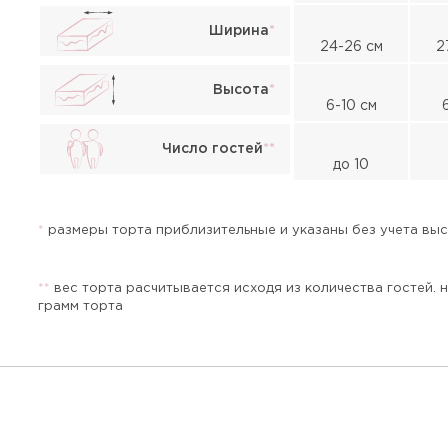
Ширина
*
24-26 см
2
Высота
*
6-10 см
Жалоба
Число гостей
*
*
до 10
*
размеры торта приблизительные и указаны без учета высо
*
*
вес торта расчитывается исходя из количества гостей. 
грамм торта
Прикрепить файл или фото