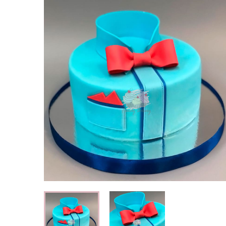
Свадебные торты
Огромный выбор свадебных тортов
Детские торты
Вкусные торты для мальчиков и
девочек
Капкейки
Кексы с индивидуальным оформлением
Корпоративные торты
Торты на корпоратив компании
Специальные торты
Низкокалорийные и безглютеновые