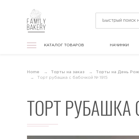
КАТАЛОГ ТОВАРОВ
НАЧИНКИ
КАТАЛОГ ТОВАРОВ
НАЧИНКИ
На праздник
Home
Торты на заказ
Торты на День Ро
Торты на любой праздник
Торт рубашка с бабочкой № 1915
ТОРТ РУБАШКА 
На День Рождения
Торты в подарок для мужчин и женщин
На юбилей
Торты на круглую дату любого
события