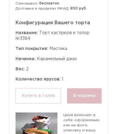
Самовывоз:
бесплатно
Доставка в пределах МКАД:
850 руб.
Конфигурация Вашего торта
Название:
Торт кастрюля и топор
№3364
Тип покрытия:
Мастика
Начинка:
Карамельный джаз
Вес:
2
Количество ярусов:
1
Купить в 1 клик
В корзину
Цена включает в
себя: оформление,
как на фото,
упаковку и вашу