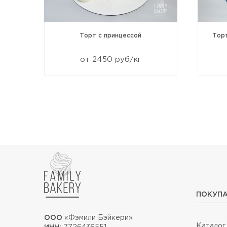
99
Торт с принцессой
Тор
от 2450 руб/кг
ПОКУП
ООО
«Фэмили Бэйкери»
Каталог