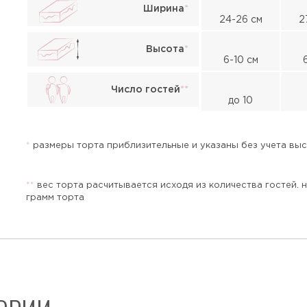
Ширина
*
24-26 см
2
Высота
*
6-10 см
Жалоба
Число гостей
*
*
до 10
*
размеры торта приблизительные и указаны без учета высо
*
*
вес торта расчитывается исходя из количества гостей. 
грамм торта
Прикрепить файл или фото