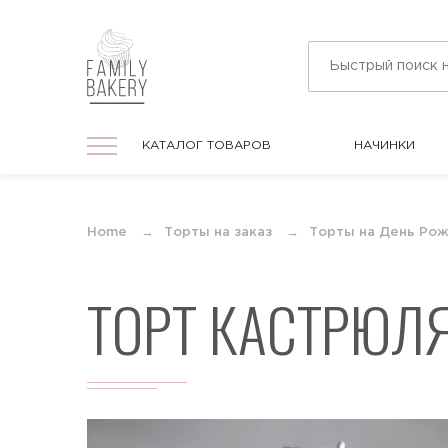
КАТАЛОГ ТОВАРОВ
НАЧИНКИ
КАТАЛОГ ТОВАРОВ
НАЧИНКИ
На праздник
Home
Торты на заказ
Торты на День Ро
Торты на любой праздник
ТОРТ КАСТРЮЛ
На День Рождения
Торты в подарок для мужчин и женщин
На юбилей
Торты на круглую дату любого
события