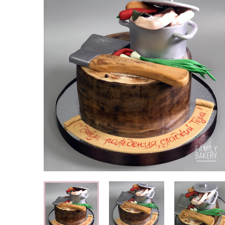
Свадебные торты
Огромный выбор свадебных тортов
Детские торты
Вкусные торты для мальчиков и
девочек
Капкейки
Кексы с индивидуальным оформлением
Корпоративные торты
Торты на корпоратив компании
Специальные торты
Низкокалорийные и безглютеновые