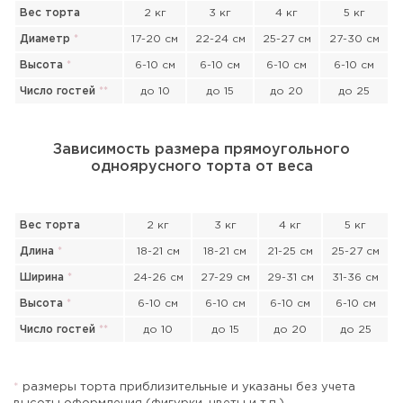
Вес торта
2 кг
3 кг
4 кг
5 кг
Диаметр
*
17-20 см
22-24 см
25-27 см
27-30 см
Высота
*
6-10 см
6-10 см
6-10 см
6-10 см
Число гостей
*
*
до 10
до 15
до 20
до 25
Зависимость размера прямоугольного
одноярусного торта от веса
Вес торта
2 кг
3 кг
4 кг
5 кг
Длина
*
18-21 см
18-21 см
21-25 см
25-27 см
Ширина
*
24-26 см
27-29 см
29-31 см
31-36 см
Высота
*
6-10 см
6-10 см
6-10 см
6-10 см
Число гостей
*
*
до 10
до 15
до 20
до 25
Прикрепить файл или фото
*
размеры торта приблизительные и указаны без учета