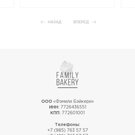
НАЗАД
ВПЕРЕД
ООО
«Фэмили Бэйкери»
ИНН:
7726436551
КПП:
772601001
Телефоны:
+7 (985) 763 57 57