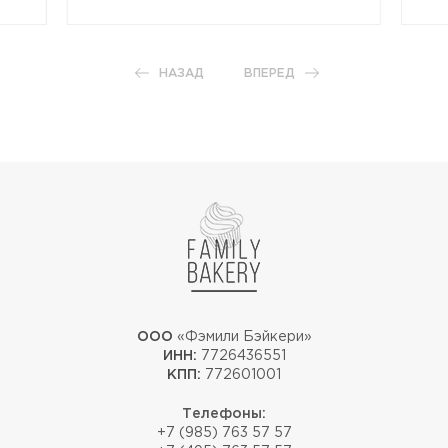
НАЗАД
ВПЕРЕД
ООО
«Фэмили Бэйкери»
ИНН:
7726436551
КПП:
772601001
Телефоны:
+7 (985) 763 57 57