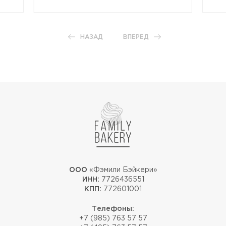
НАЗАД
ВПЕРЕД
ООО
«Фэмили Бэйкери»
ИНН:
7726436551
КПП:
772601001
Телефоны:
+7 (985) 763 57 57