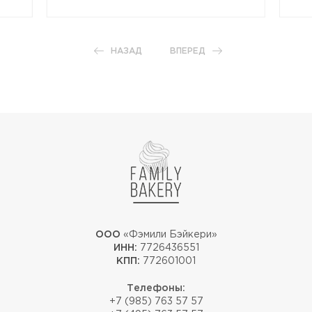
НАЗАД
ВПЕРЕД
ООО
«Фэмили Бэйкери»
ИНН:
7726436551
КПП:
772601001
Телефоны:
+7 (985) 763 57 57