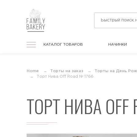
КАТАЛОГ ТОВАРОВ
НАЧИНКИ
КАТАЛОГ ТОВАРОВ
НАЧИНКИ
На праздник
Home
Торты на заказ
Торты на День Ро
Торты на любой праздник
Торт Нива Off Road № 1766
ТОРТ НИВА OFF
На День Рождения
Торты в подарок для мужчин и женщин
На юбилей
Торты на круглую дату любого
события