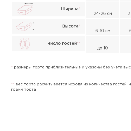
Ширина
*
Прикрепить файл или фото
24-26 см
2
Высота
*
6-10 см
Число гостей
*
*
до 10
Отправить
*
размеры торта приблизительные и указаны без учета высо
*
*
вес торта расчитывается исходя из количества гостей. 
грамм торта