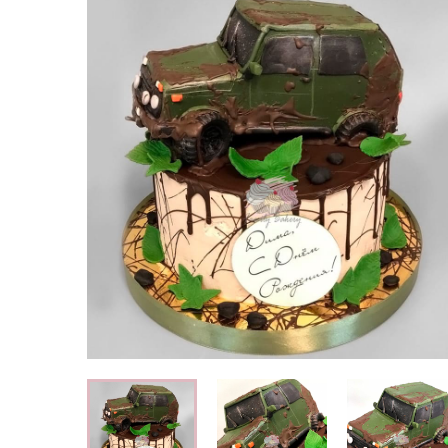
Свадебные торты
Огромный выбор свадебных тортов
Детские торты
Вкусные торты для мальчиков и
девочек
Капкейки
Кексы с индивидуальным оформлением
Корпоративные торты
Торты на корпоратив компании
Специальные торты
Низкокалорийные и безглютеновые