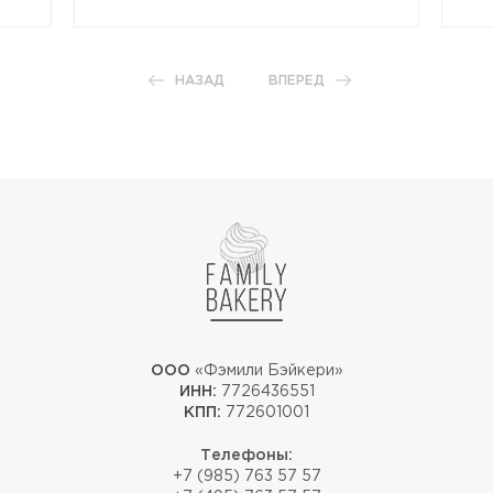
НАЗАД
ВПЕРЕД
ООО
«Фэмили Бэйкери»
ИНН:
7726436551
КПП:
772601001
Телефоны:
+7 (985) 763 57 57