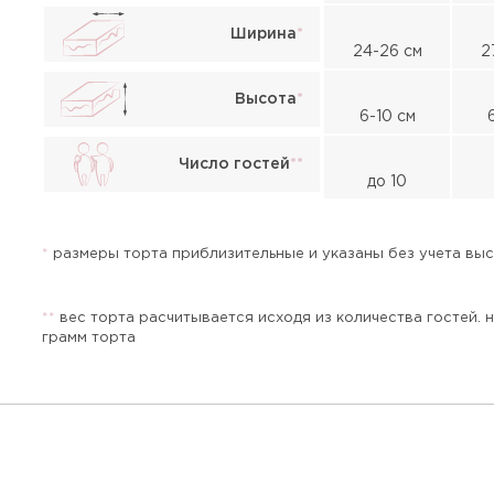
Ширина
*
24-26 см
2
Высота
*
6-10 см
Жалоба
Число гостей
*
*
до 10
*
размеры торта приблизительные и указаны без учета высо
*
*
вес торта расчитывается исходя из количества гостей. 
грамм торта
Прикрепить файл или фото