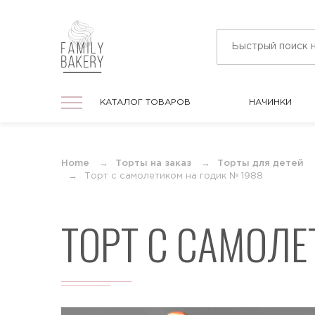
КАТАЛОГ ТОВАРОВ
НАЧИНКИ
КАТАЛОГ ТОВАРОВ
НАЧИНКИ
На праздник
Home
Торты на заказ
Торты для детей
Торты на любой праздник
Торт с самолетиком на годик № 1988
ТОРТ С САМОЛЕ
На День Рождения
Торты в подарок для мужчин и женщин
На юбилей
Торты на круглую дату любого
события