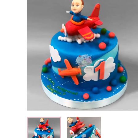
Свадебные торты
Огромный выбор свадебных тортов
Детские торты
Вкусные торты для мальчиков и
девочек
Капкейки
Кексы с индивидуальным оформлением
Корпоративные торты
Торты на корпоратив компании
Специальные торты
Низкокалорийные и безглютеновые