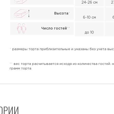
24-26 см
2
Высота
*
6-10 см
Жалоба
Число гостей
*
*
до 10
*
размеры торта приблизительные и указаны без учета высо
*
*
вес торта расчитывается исходя из количества гостей. 
грамм торта
Прикрепить файл или фото
ГОРИИ