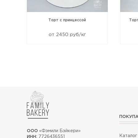
99
Торт с принцессой
Тор
от 2450 руб/кг
ПОКУП
ООО
«Фэмили Бэйкери»
Каталог
ИНН:
7726436551