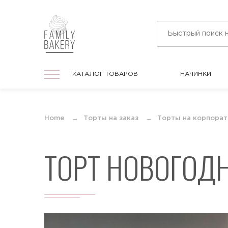
КАТАЛОГ ТОВАРОВ
НАЧИНКИ
КАТАЛОГ ТОВАРОВ
НАЧИНКИ
На праздник
Home
Торты на заказ
Торты на корпорат
Торты на любой праздник
ТОРТ НОВОГОД
На День Рождения
Торты в подарок для мужчин и женщин
На юбилей
Торты на круглую дату любого
события