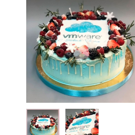
Свадебные торты
Огромный выбор свадебных тортов
Детские торты
Вкусные торты для мальчиков и
девочек
Капкейки
Кексы с индивидуальным оформлением
Корпоративные торты
Торты на корпоратив компании
Специальные торты
Низкокалорийные и безглютеновые