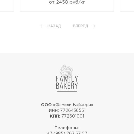
от 2450 руб/кг
НАЗАД
ВПЕРЕД
ООО
«Фэмили Бэйкери»
ИНН:
7726436551
КПП:
772601001
Телефоны:
+7 (985) 763 57 57