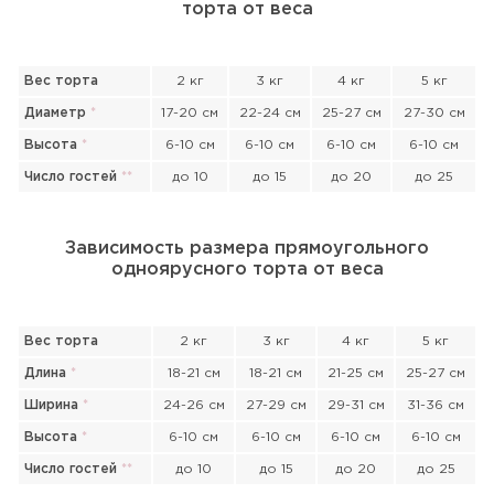
торта от веса
Вес торта
2 кг
3 кг
4 кг
5 кг
Диаметр
*
17-20 см
22-24 см
25-27 см
27-30 см
Высота
*
6-10 см
6-10 см
6-10 см
6-10 см
Число гостей
*
*
до 10
до 15
до 20
до 25
Зависимость размера прямоугольного
одноярусного торта от веса
Вес торта
2 кг
3 кг
4 кг
5 кг
Длина
*
18-21 см
18-21 см
21-25 см
25-27 см
Ширина
*
24-26 см
27-29 см
29-31 см
31-36 см
Высота
*
6-10 см
6-10 см
6-10 см
6-10 см
Прикрепить файл или фото
Число гостей
*
*
до 10
до 15
до 20
до 25