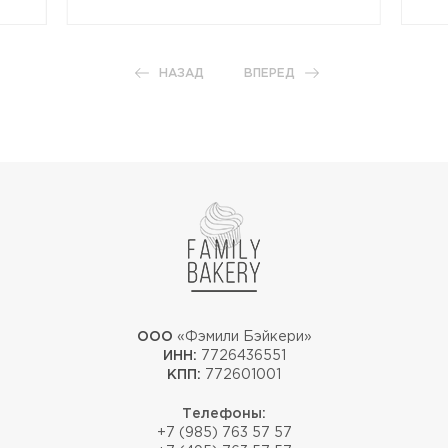
НАЗАД
ВПЕРЕД
ООО
«Фэмили Бэйкери»
ИНН:
7726436551
КПП:
772601001
Телефоны:
+7 (985) 763 57 57